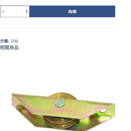
553-
詢價
3CBZ
載
重
培
林
分類:
滑輪
調
相關商品
整
輪
橘
圓
溝
數
量