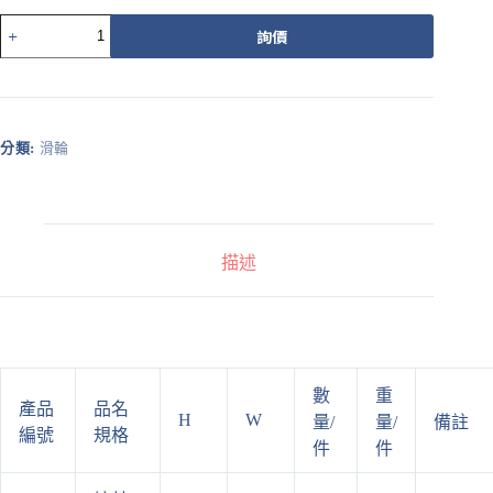
511P
詢價
數
量
分類:
滑輪
描述
數
重
產品
品名
H
W
量/
量/
備註
編號
規格
件
件