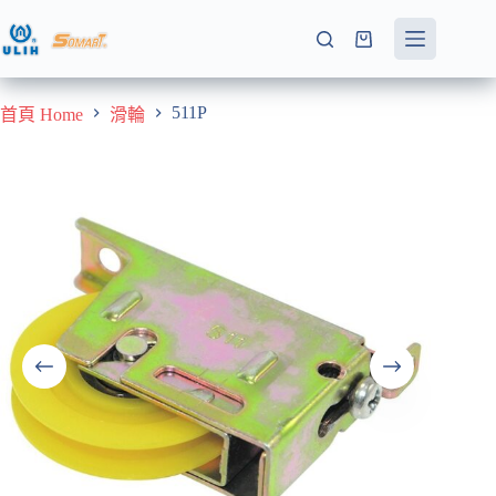
跳
至
購
主
物
要
車
511P
首頁 Home
滑輪
內
容