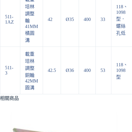
培林
118、
1098
調整
511-
型．
42
Ø35
400
33
輪
1AZ
螺絲
41MM
橘圓
孔低
溝
載重
培林
118、
511-
調整
42.5
Ø36
400
53
1098
3
銅輪
型
42MM
圓溝
相關商品