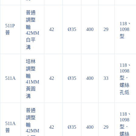
普通
調整
118、
511P
輪
42
Ø35
400
29
1098
普
42MM
型
白平
溝
培林
118、
調整
1098
輪
型．
511A
42
Ø35
400
33
41MM
螺絲
黃圓
孔低
溝
普通
118、
調整
1098
511A
輪
型．
42
Ø35
400
29
普
42MM
螺絲