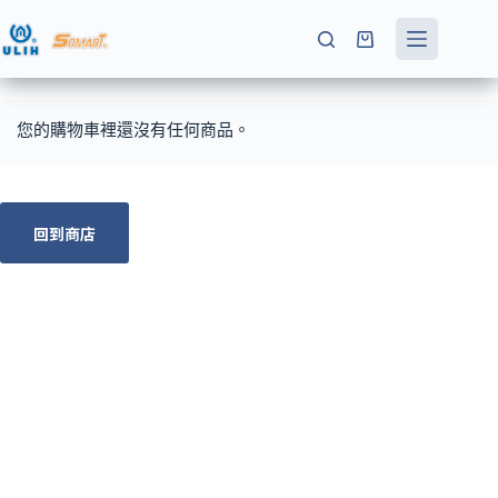
跳
至
購
主
物
要
車
內
您的購物車裡還沒有任何商品。
容
回到商店