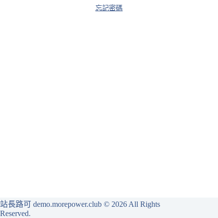
忘記密碼
站長路可 demo.morepower.club
© 2026 All Rights
Reserved.