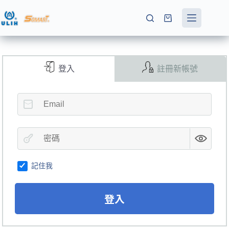
跳
至
購
主
物
要
車
內
容
登入
註冊新帳號
記住我
登入