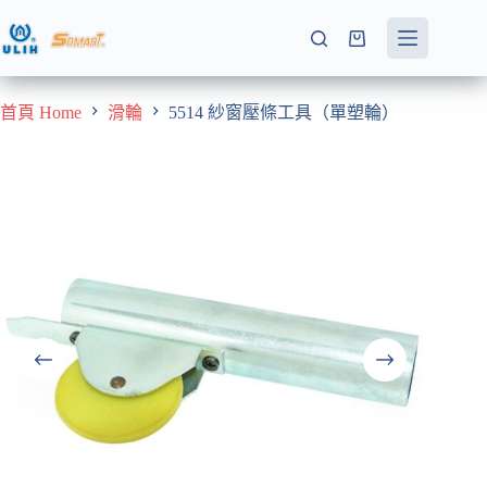
跳
至
購
主
物
要
車
首頁 Home
滑輪
5514 紗窗壓條工具（單塑輪）
內
容