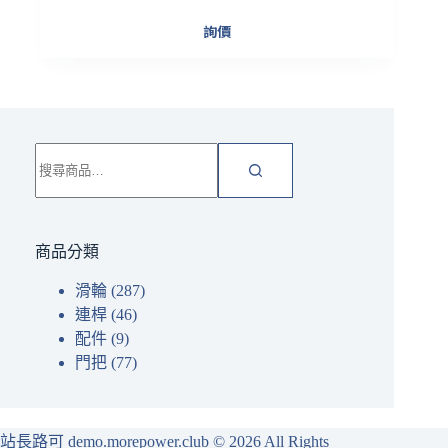
詢價
搜
尋
關
鍵
字:
商品分類
滑輪
(287)
連桿
(46)
配件
(9)
門把
(77)
站長路可 demo.morepower.club
© 2026 All Rights