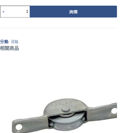
5514
詢價
紗
窗
壓
條
工
分類:
滑輪
具
相關商品
（單
塑
輪）
數
量