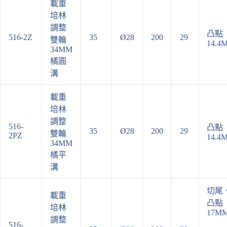
載重
培林
調整
凸點
516-2Z
35
Ø28
200
29
雙輪
14.4
34MM
橘圓
溝
載重
培林
調整
516-
凸點
35
Ø28
200
29
雙輪
2PZ
14.4
34MM
橘平
溝
切尾
載重
凸點
培林
17M
調整
516-