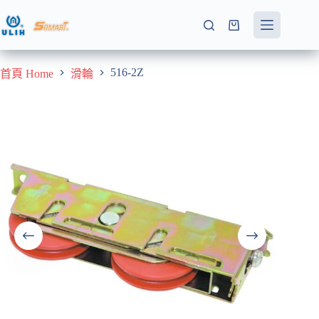
跳
至
購
主
物
要
車
516-2Z
首頁 Home
滑輪
內
容