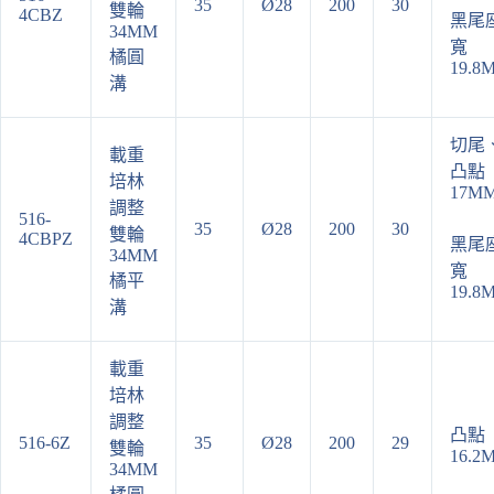
35
Ø28
200
30
雙輪
4CBZ
黑尾
34MM
寬
橘圓
19.8
溝
切尾
載重
凸點
培林
17M
調整
516-
35
Ø28
200
30
雙輪
4CBPZ
黑尾
34MM
寬
橘平
19.8
溝
載重
培林
調整
凸點
516-6Z
35
Ø28
200
29
雙輪
16.2
34MM