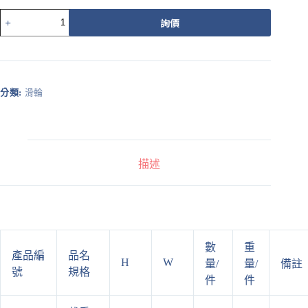
516-
詢價
2Z
數
量
分類:
滑輪
描述
數
重
產品編
品名
H
W
量/
量/
備註
號
規格
件
件