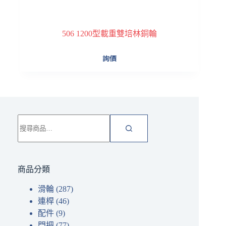
506 1200型載重雙培林銅輪
詢價
搜
尋
關
鍵
字:
商品分類
滑輪
(287)
連桿
(46)
配件
(9)
門把
(77)