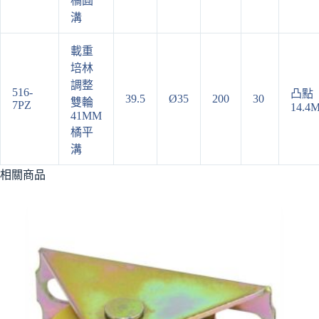
橘圓
溝
載重
培林
調整
516-
凸點
39.5
Ø35
200
30
雙輪
7PZ
14.4
41MM
橘平
溝
相關商品