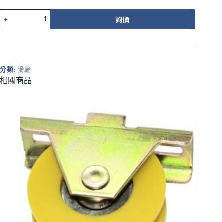
505
詢價
802
型
載
重
培
分類:
滑輪
林
相關商品
銅
輪
數
量