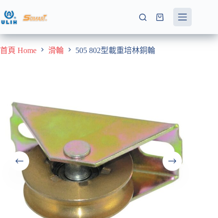
跳
至
購
主
物
要
車
首頁 Home
滑輪
505 802型載重培林銅輪
內
容