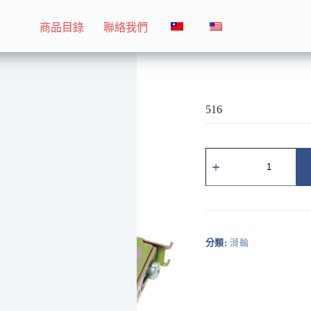
商品目錄
聯絡我們
516
516
516
數
量
分類:
滑輪