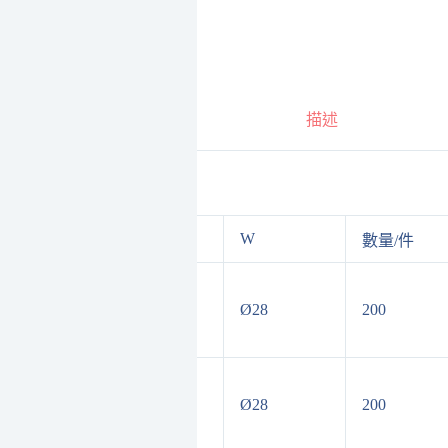
描述
H
W
名規格
數量/件
重培林調整
35
Ø28
200
輪 34MM 橘
溝
重培林調整
35
Ø28
200
輪 34MM 橘
溝