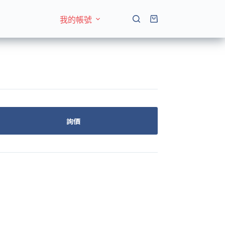
我的帳號
購
物
車
詢價