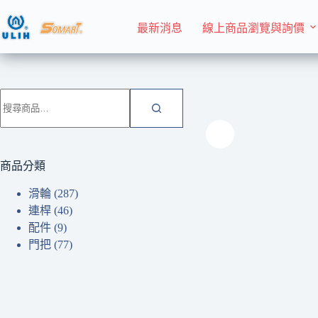
跳
至
最新消息
線上商品瀏覽與詢價
主
要
內
首頁 Home
滑輪
容
搜
尋
關
鍵
字:
商品分類
滑輪
(287)
連桿
(46)
配件
(9)
門把
(77)