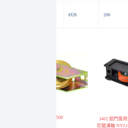
重培林調整
35
Ø28
200
輪 34MM 橘
溝
508
重培林輪（黃）
3402 鋁門窗用
尼龍溝輪 NYLO