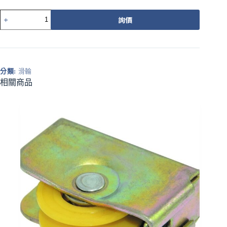
501-
詢價
1
712
型
培
林
分類:
滑輪
輪
相關商品
（黃）
珠
數
量