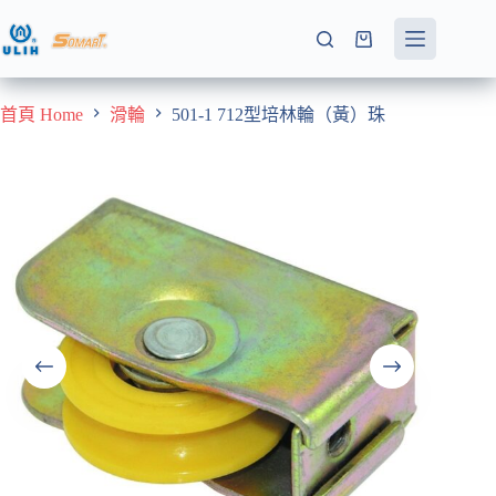
跳
至
購
主
物
要
車
首頁 Home
滑輪
501-1 712型培林輪（黃）珠
內
容