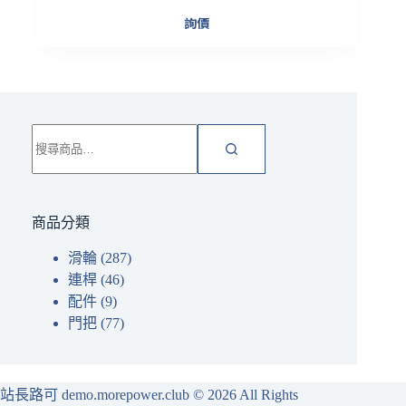
詢價
搜
尋
關
鍵
字:
商品分類
滑輪
(287)
連桿
(46)
配件
(9)
門把
(77)
站長路可 demo.morepower.club
© 2026 All Rights