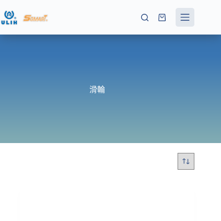
跳
至
購
主
物
要
車
內
容
滑輪