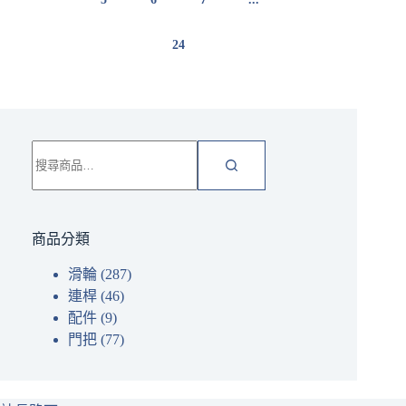
24
搜
尋
關
鍵
字:
商品分類
滑輪
(287)
連桿
(46)
配件
(9)
門把
(77)