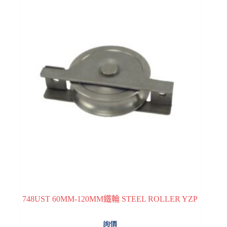
748UST 60MM-120MM鐵輪 STEEL ROLLER YZP
詢價