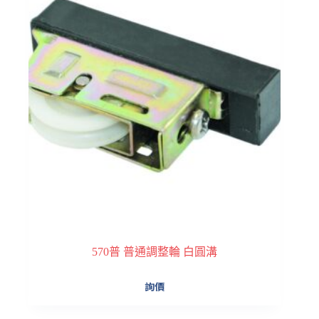
570普 普通調整輪 白圓溝
詢價