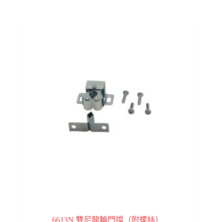
6613N 雙尼龍輪門擋（附螺絲）