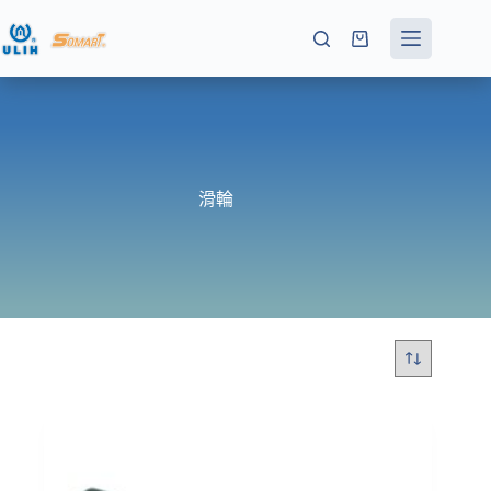
跳
至
購
主
物
要
車
內
容
滑輪