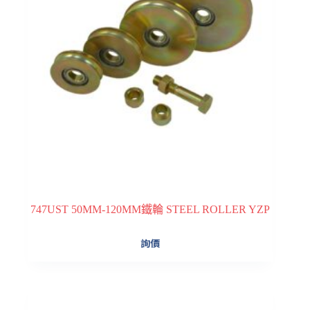
747UST 50MM-120MM鐵輪 STEEL ROLLER YZP
詢價