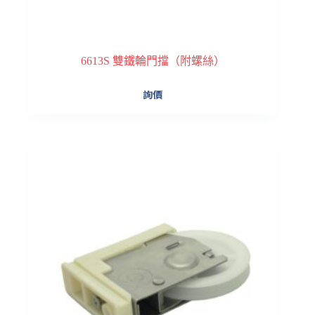
6613S 雙鐵輪門擋（附螺絲）
詢價