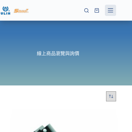
跳
至
購
主
物
要
車
內
容
線上商品瀏覽與詢價