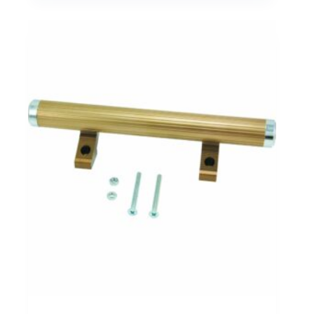
品
有
多
種
款
式。
可
在
產
品
頁
面
選
擇
選
項