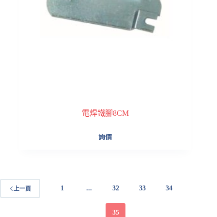
電焊鐵腳8CM
詢價
1
...
32
33
34
上一頁
35