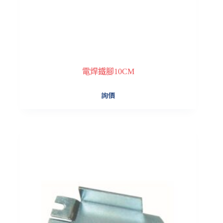
電焊鐵腳10CM
詢價