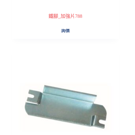
鐵腳_加強片788
詢價