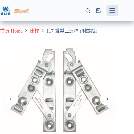
跳
至
購
主
物
要
車
首頁 Home
連桿
117 鐵製三連桿 (附螺絲)
內
容