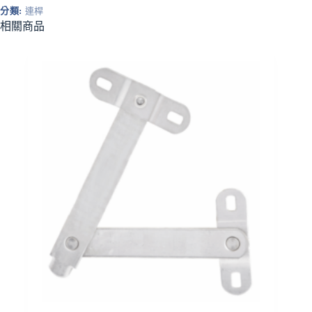
(附
分類:
連桿
螺
相關商品
絲)
數
量