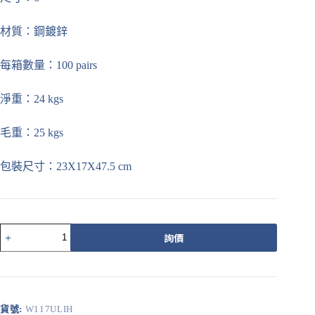
材質：鋼鍍鋅
每箱數量：100 pairs
淨重：24 kgs
毛重：25 kgs
包裝尺寸：
23X17X47.5
cm
117
詢價
鐵
製
三
連
桿
貨號:
W117ULIH