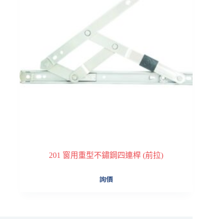
可
在
產
品
頁
面
選
擇
選
項
201 窗用重型不鏽鋼四連桿 (前拉)
此
詢價
產
品
有