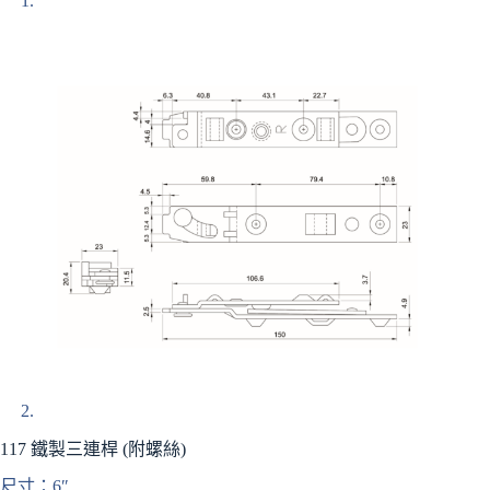
117 鐵製三連桿 (附螺絲)
尺寸：6″