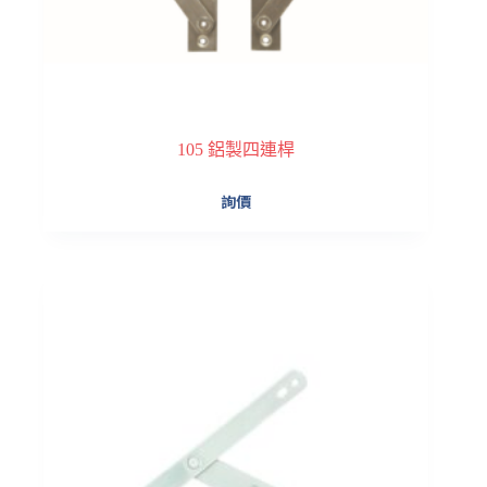
105 鋁製四連桿
此
詢價
產
品
有
多
種
款
式。
可
在
產
品