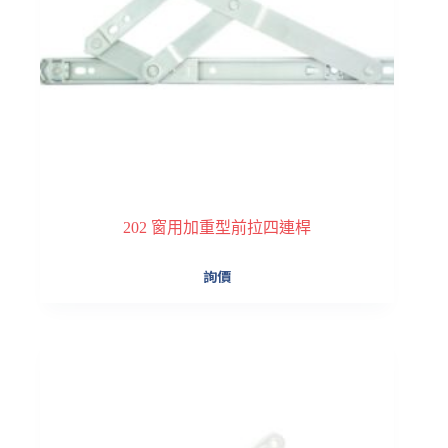
頁
面
選
擇
選
項
202 窗用加重型前拉四連桿
此
詢價
產
品
有
多
種
款
式。