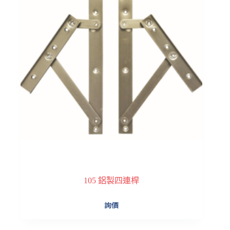
105 鋁製四連桿
此
詢價
產
品