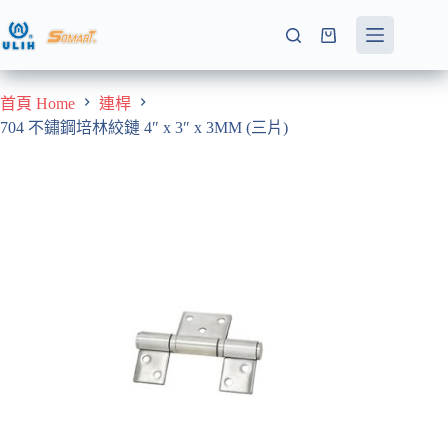
跳
至
購
主
物
要
車
首頁 Home
連桿
內
704 不鏽鋼培林絞鏈 4″ x 3″ x 3MM (三片)
容