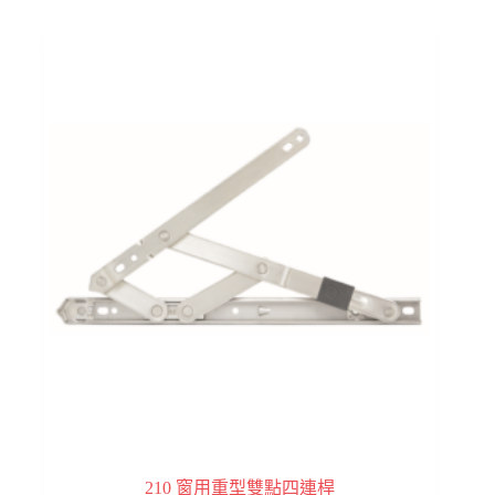
有
多
種
款
式。
可
在
產
品
頁
面
選
擇
選
項
210 窗用重型雙點四連桿