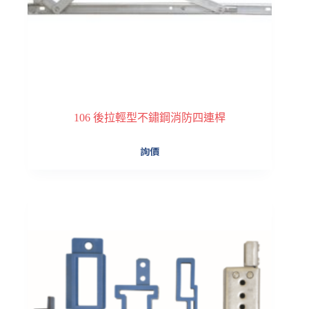
106 後拉輕型不鏽鋼消防四連桿
此
詢價
產
品
有
多
種
款
式。
可
在