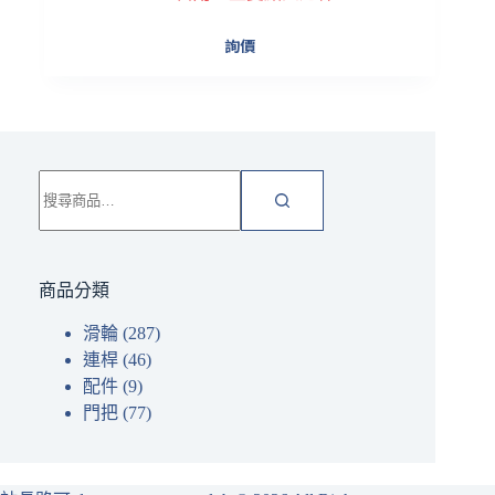
詢價
搜
尋
關
鍵
字:
商品分類
滑輪
(287)
連桿
(46)
配件
(9)
門把
(77)