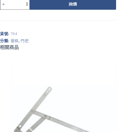
704
詢價
不
鏽
鋼
培
林
貨號:
704
絞
分類:
連桿
,
門把
鏈
相關商品
4"
x
3"
x
3MM
(三
片)
數
量