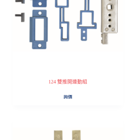
產
品
頁
面
選
擇
選
項
124 雙推開連動組
詢價