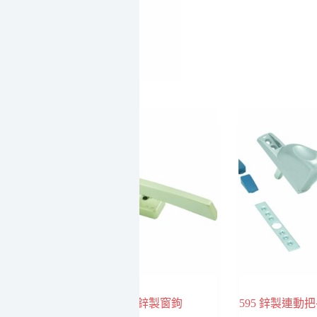
量
把手 橫孔 按
2300 鋅製窗鉤
595 鋅製連動把