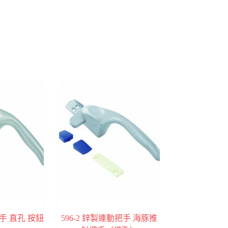
手 直孔 按鈕
596-2 鋅製連動把手 海豚推