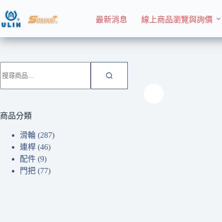
跳
至
最新消息
線上商品瀏覽與詢價
主
要
內
首頁 Home
門把
容
搜
尋
關
鍵
字:
商品分類
滑輪
(287)
連桿
(46)
配件
(9)
門把
(77)