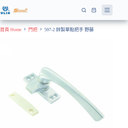
跳
至
購
主
物
要
車
首頁 Home
門把
597-2 鋅製單點把手 野藤
內
容