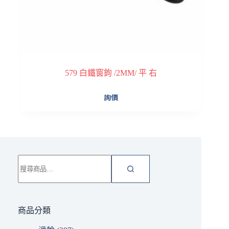
579 白鐵窗鉤 /2MM/ 平 右
詢價
搜
尋
關
鍵
字:
商品分類