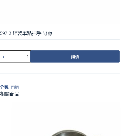
597-2 鋅製單點把手 野藤
597-
詢價
2
鋅
製
單
點
分類:
門把
把
相關商品
手
野
藤
數
量