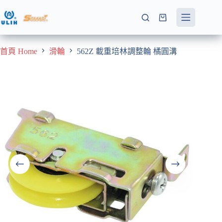
跳
至
購
主
物
要
車
首頁 Home
滑輪
562Z 載重培林調整輪 橘圓溝
內
容