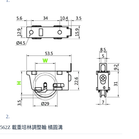
562Z 載重培林調整輪 橘圓溝