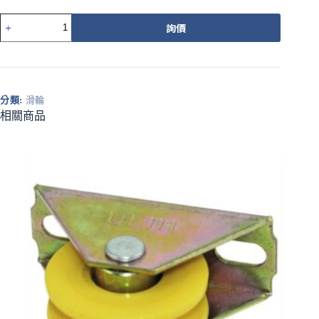
562Z
詢價
載
重
培
林
調
分類:
滑輪
整
相關商品
輪
橘
圓
溝
數
量