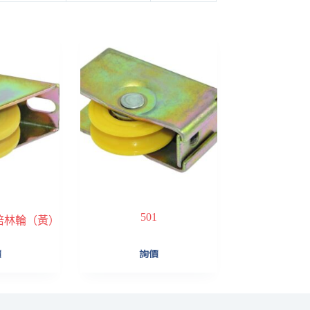
501
重培林輪（黃）
價
詢價