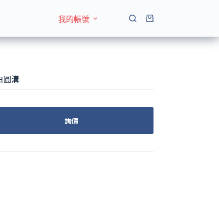
我的帳號
購
物
車
 白圓溝
詢價