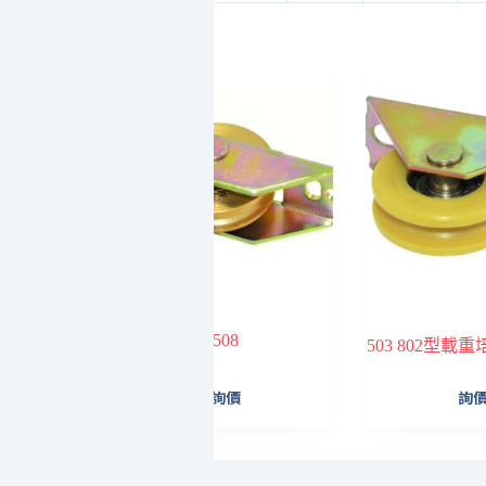
508
503 802型載
詢價
詢