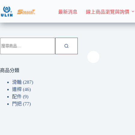
跳
至
最新消息
線上商品瀏覽與詢價
主
要
內
首頁 Home
滑輪
容
搜
尋
關
鍵
字:
商品分類
滑輪
(287)
連桿
(46)
配件
(9)
門把
(77)