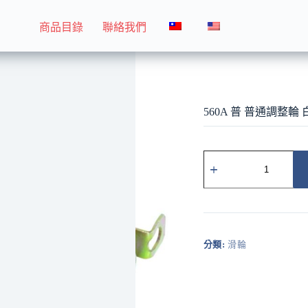
商品目錄
聯絡我們
560A 普 普通調整輪 白圓溝
560A 普 普通調整輪
560A
普
普
通
調
整
輪
分類:
滑輪
白
圓
溝
數