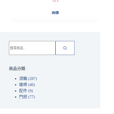
513
詢價
搜
尋
關
鍵
字:
商品分類
滑輪
(287)
連桿
(46)
配件
(9)
門把
(77)