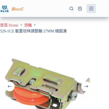
跳
至
購
主
物
要
車
首頁 Home
滑輪
內
529-1CZ 載重培林調整輪 27MM 橘圓溝
容