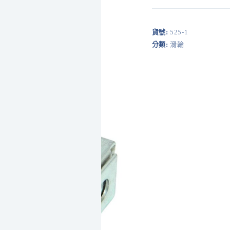
培
林
輪
貨號:
525-1
珠
分類:
滑輪
（中
孔）
數
量