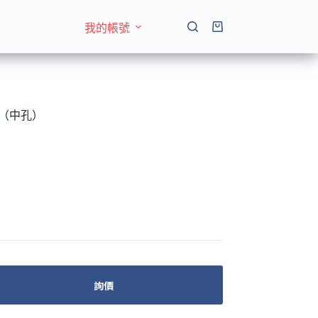
我的帳號
購
物
車
 珠（中孔）
詢價