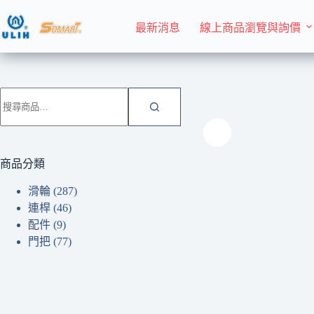
跳
至
最新消息
線上商品瀏覽與詢價
主
要
內
首頁 Home
滑輪
容
搜
尋
關
鍵
字:
商品分類
滑輪
(287)
連桿
(46)
配件
(9)
門把
(77)