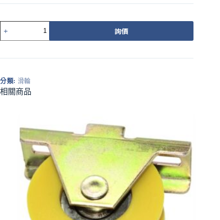
511-
詢價
5AZ
載
重
培
林
分類:
滑輪
輪
相關商品
41MM
橘
圓
溝
數
量