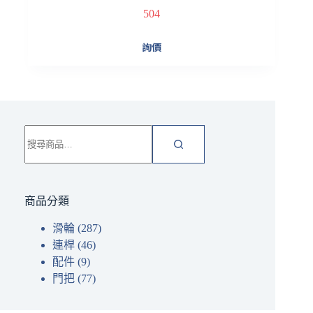
504
詢價
搜
尋
關
鍵
字:
商品分類
滑輪
(287)
連桿
(46)
配件
(9)
門把
(77)