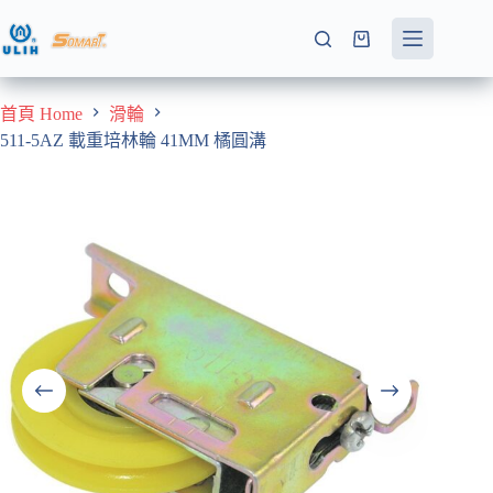
跳
至
購
主
物
要
車
首頁 Home
滑輪
內
511-5AZ 載重培林輪 41MM 橘圓溝
容