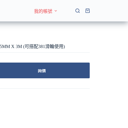
我的帳號
購
物
車
5MM X 3M (可搭配381滑輪使用)
詢價