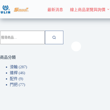
跳
至
最新消息
線上商品瀏覽與詢價
主
要
內
首頁 Home
滑輪
容
搜
尋
關
鍵
字:
商品分類
滑輪
(287)
連桿
(46)
配件
(9)
門把
(77)