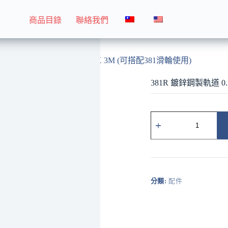
商品目錄
聯絡我們
381R 鍍鋅鋼製軌道 0.5MM X 3M (可搭配381滑輪使用)
381R 鍍鋅鋼製軌道 0.
381R
鍍
鋅
鋼
製
軌
道
分類:
配件
0.5MM
X
3M
(可
搭