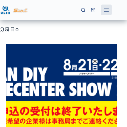
跳
至
購
主
物
要
車
分類
日本
內
容