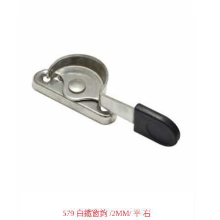
579 白鐵窗鉤 /2MM/ 平 右