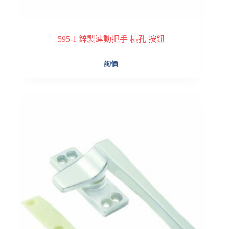
595-1 鋅製連動把手 橫孔 按鈕
詢價