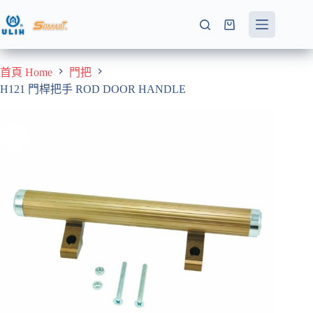
跳
至
購
主
物
要
車
首頁 Home
門把
內
H121 門桿把手 ROD DOOR HANDLE
容