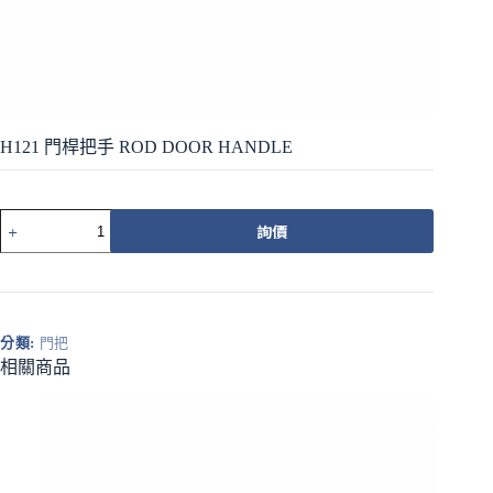
H121 門桿把手 ROD DOOR HANDLE
H121
詢價
門
桿
把
手
ROD
分類:
門把
DOOR
HANDLE
相關商品
數
量