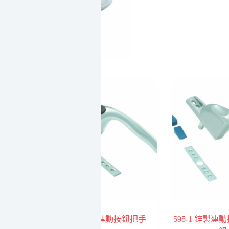
DICAST)
數
量
 B/2MM
598 鋅製連動按鈕把手
595-1 鋅製連