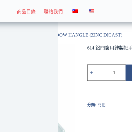
商品目錄
聯絡我們
614 鋁門窗用鋅製把手 WINDOW HANGLE (ZINC DICAST)
614 鋁門窗用鋅製把手 W
614
鋁
門
窗
用
鋅
製
分類:
門把
把
手
WINDOW
HANGLE
(ZINC