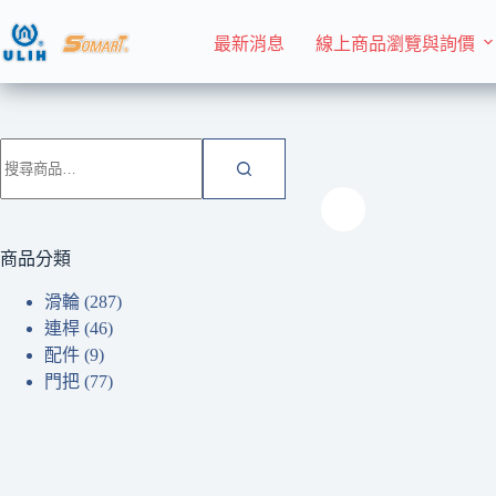
跳
至
最新消息
線上商品瀏覽與詢價
主
要
內
首頁 Home
門把
容
搜
尋
關
鍵
字:
商品分類
滑輪
(287)
連桿
(46)
配件
(9)
門把
(77)