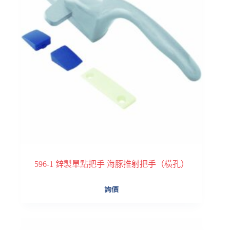
596-1 鋅製單點把手 海豚推射把手（橫孔）
詢價