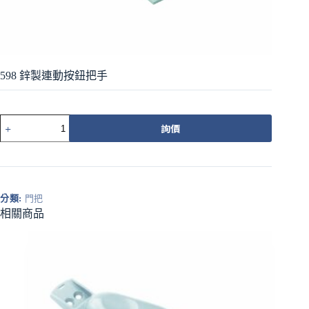
598 鋅製連動按鈕把手
598
詢價
鋅
製
連
動
按
分類:
門把
鈕
相關商品
把
手
數
量