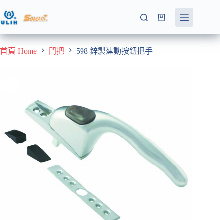
跳
至
購
主
物
要
車
首頁 Home
門把
598 鋅製連動按鈕把手
內
容