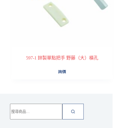
597-1 鋅製單點把手 野藤（大）橫孔
詢價
搜
尋
關
鍵