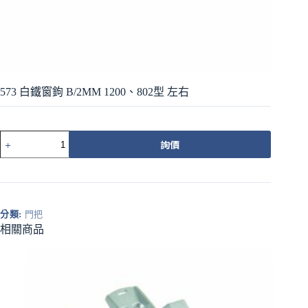
573 白鐵窗鉤 B/2MM 1200、802型 左右
573
詢價
白
鐵
窗
鉤
B/2MM
分類:
門把
1200、
相關商品
802
型
左
右
數
量