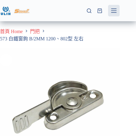
跳
至
購
主
物
要
車
首頁 Home
門把
內
573 白鐵窗鉤 B/2MM 1200、802型 左右
容