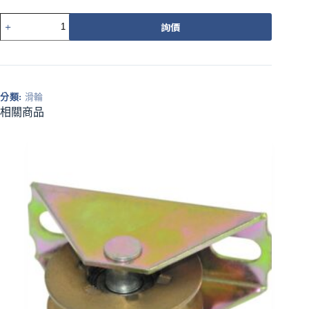
564
詢價
普
普
通
調
整
分類:
滑輪
輪
相關商品
白
圓
溝
數
量