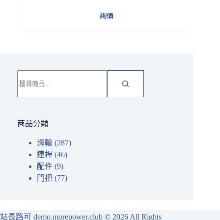
詢價
搜
尋
關
鍵
字:
商品分類
滑輪
(287)
連桿
(46)
配件
(9)
門把
(77)
站長路可 demo.morepower.club
© 2026 All Rights