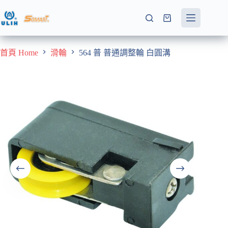
跳
至
購
主
物
要
車
首頁 Home
滑輪
564 普 普通調整輪 白圓溝
內
容