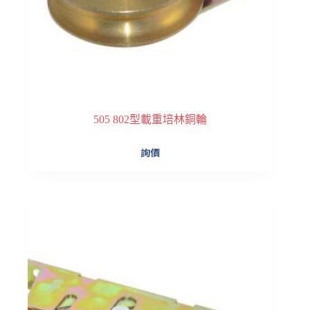
505 802型載重培林銅輪
詢價