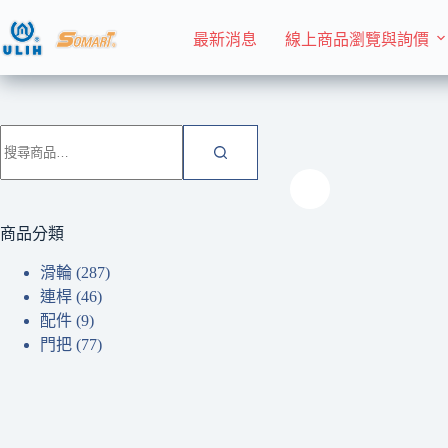
跳
至
最新消息
線上商品瀏覽與詢價
主
要
內
首頁 Home
滑輪
容
搜
尋
關
鍵
字:
商品分類
滑輪
(287)
連桿
(46)
配件
(9)
門把
(77)