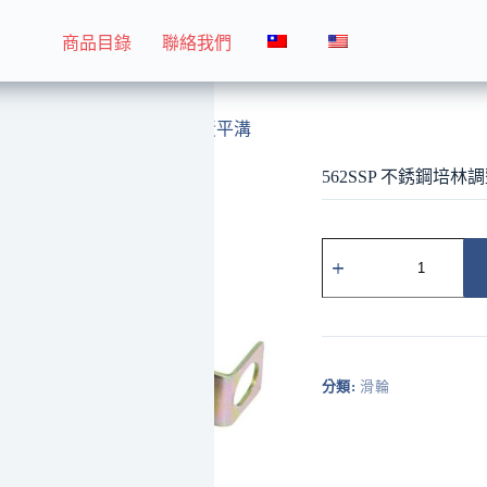
商品目錄
聯絡我們
562SSP 不銹鋼培林調整輪 黃平溝
562SSP 不銹鋼培林
562SSP
不
銹
鋼
培
林
調
分類:
滑輪
整
輪
黃
平