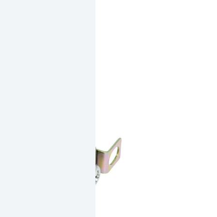
溝
數
量