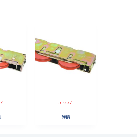
3Z
516-2Z
價
詢價