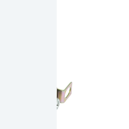
溝
數
量