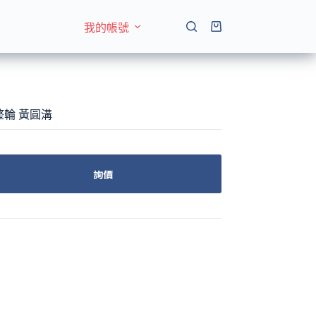
我的帳號
購
物
車
整輪 黃圓溝
詢價