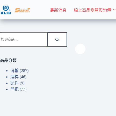
跳
至
最新消息
線上商品瀏覽與詢價
主
要
內
首頁 Home
滑輪
容
搜
尋
關
鍵
字:
商品分類
滑輪
(287)
連桿
(46)
配件
(9)
門把
(77)