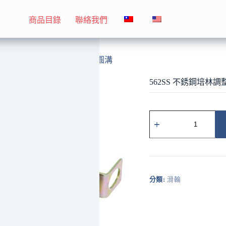
商品目錄
聯絡我們
562SS 不銹鋼培林調整輪 黃圓溝
562SS 不銹鋼培林調
562SS
不
銹
鋼
培
林
調
分類:
滑輪
整
輪
黃
圓