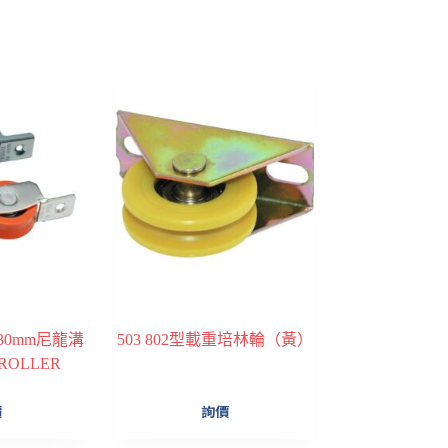
用30mm尼龍溝
503 802型載重培林輪（黃）
ROLLER
價
詢價