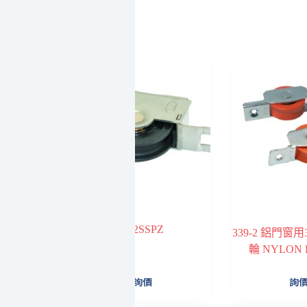
512SSPZ
339-2 鋁門窗
輪 NYLON 
詢價
詢