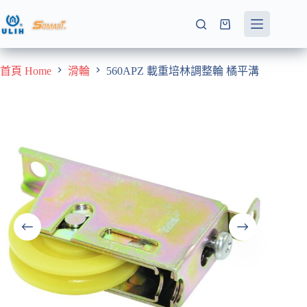
跳
至
購
主
物
要
車
首頁 Home
滑輪
560APZ 載重培林調整輪 橘平溝
內
容