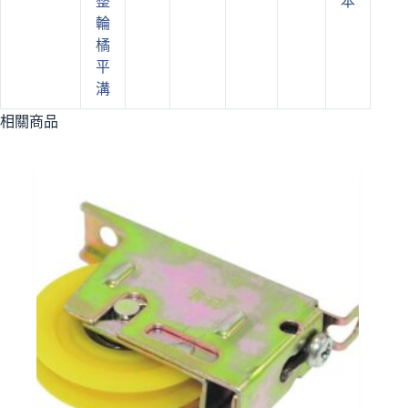
整
本
輪
橘
平
溝
相關商品