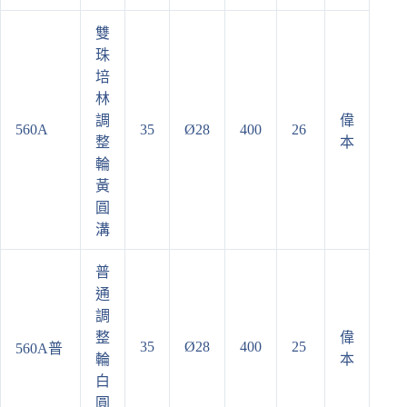
雙
珠
培
林
調
偉
560A
35
Ø28
400
26
整
本
輪
黃
圓
溝
普
通
調
整
偉
35
Ø28
400
25
560A普
輪
本
白
圓