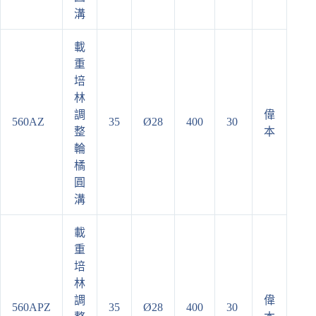
溝
載
重
培
林
調
偉
560AZ
35
Ø28
400
30
整
本
輪
橘
圓
溝
載
重
培
林
調
偉
560APZ
35
Ø28
400
30