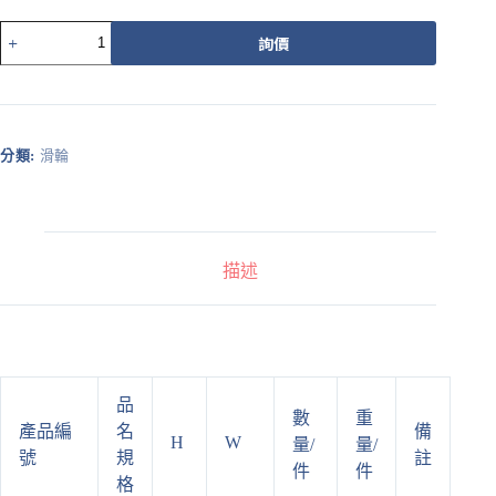
560APZ
詢價
載
重
培
林
調
分類:
滑輪
整
輪
橘
平
溝
描述
數
量
品
數
重
產品編
名
備
H
W
量/
量/
號
規
註
件
件
格