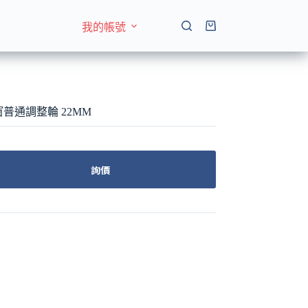
我的帳號
購
物
車
8紗窗普通調整輪 22MM
詢價