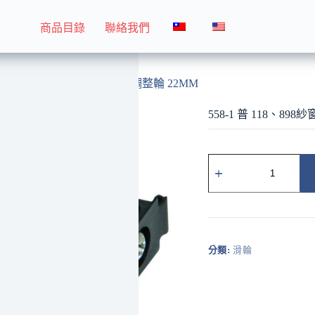
商品目錄
聯絡我們
558-1 普 118、898紗窗普通調整輪 22MM
558-1 普 118、89
558-
1
普
118、
898
紗
窗
分類:
滑輪
普
通
調
整