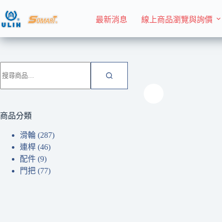
跳
至
最新消息
線上商品瀏覽與詢價
主
要
內
首頁 Home
滑輪
容
搜
尋
關
鍵
字:
商品分類
滑輪
(287)
連桿
(46)
配件
(9)
門把
(77)