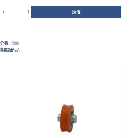
546-
詢價
4P
普
普
通
調
分類:
滑輪
整
相關商品
輪
白
平
溝
數
量