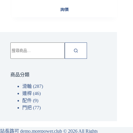
詢價
搜
尋
關
鍵
字:
商品分類
滑輪
(287)
連桿
(46)
配件
(9)
門把
(77)
站長路可 demo.morepower.club
© 2026 All Rights