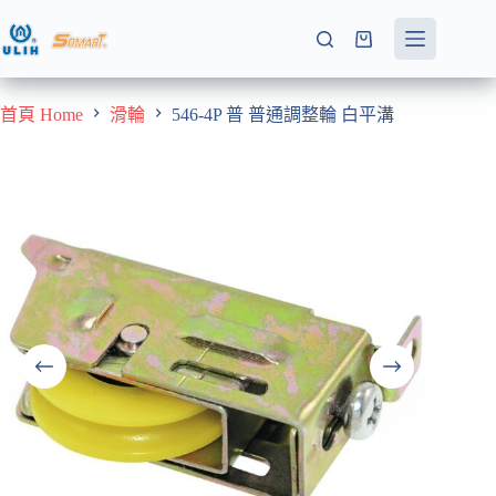
跳
至
購
主
物
要
車
首頁 Home
滑輪
546-4P 普 普通調整輪 白平溝
內
容