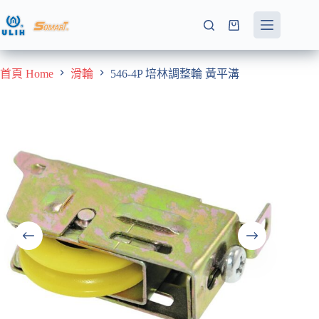
跳
至
購
主
物
要
車
首頁 Home
滑輪
546-4P 培林調整輪 黃平溝
內
容