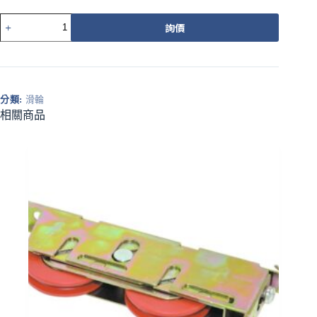
546-
詢價
4P
培
林
調
整
分類:
滑輪
輪
相關商品
黃
平
溝
數
量