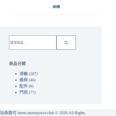
詢價
搜
尋
關
鍵
字:
商品分類
滑輪
(287)
連桿
(46)
配件
(9)
門把
(77)
站長路可 demo.morepower.club
© 2026 All Rights