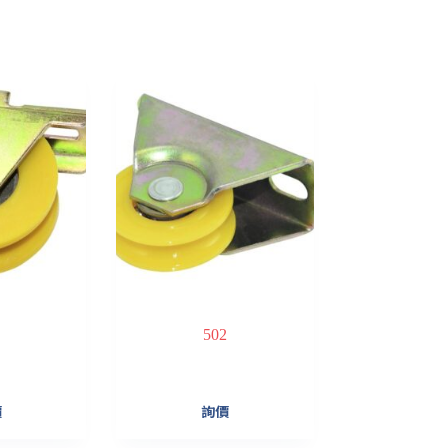
502
價
詢價