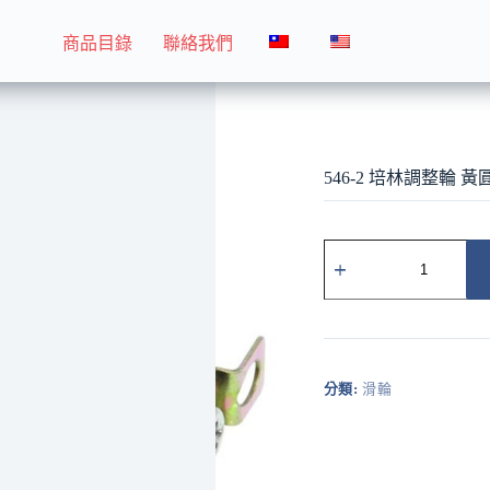
商品目錄
聯絡我們
546-2 培林調整輪 黃圓溝
546-2 培林調整輪 黃
546-
2
培
林
調
整
輪
分類:
滑輪
黃
圓
溝
數