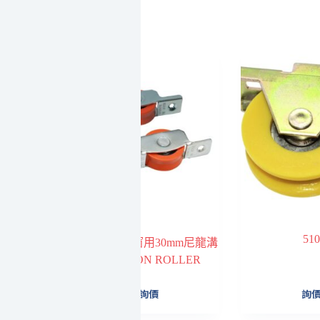
510
339-2 鋁門窗用30mm尼龍溝
輪 NYLON ROLLER
詢價
詢