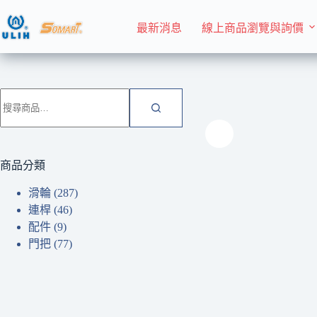
跳
至
最新消息
線上商品瀏覽與詢價
主
要
內
首頁 Home
滑輪
容
搜
尋
關
鍵
字:
商品分類
滑輪
(287)
連桿
(46)
配件
(9)
門把
(77)