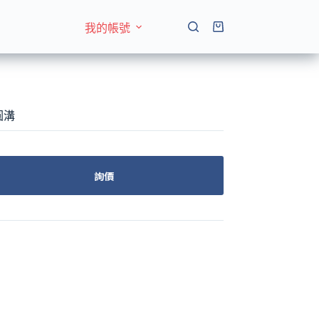
我的帳號
購
物
車
圓溝
詢價