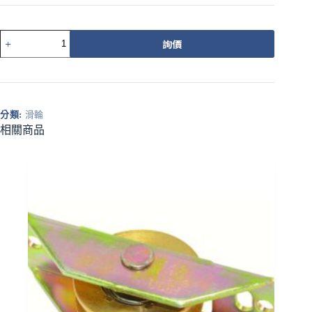
540ACPZ
詢價
載
重
培
林
調
分類:
滑輪
整
相關商品
輪
34MM
橘
平
溝
數
量