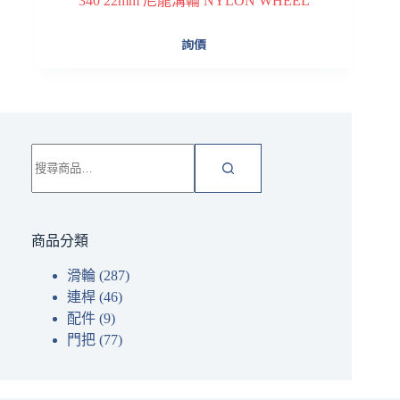
340 22mm 尼龍溝輪 NYLON WHEEL
詢價
搜
尋
關
鍵
字:
商品分類
滑輪
(287)
連桿
(46)
配件
(9)
門把
(77)