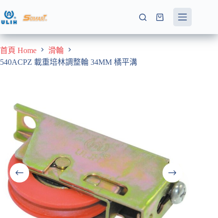
跳
至
購
主
物
要
車
首頁 Home
滑輪
內
540ACPZ 載重培林調整輪 34MM 橘平溝
容