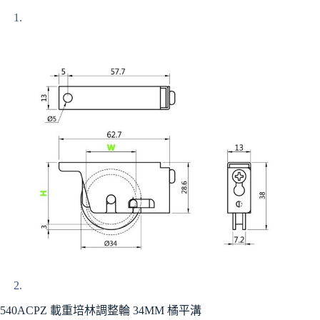
540ACPZ 載重培林調整輪 34MM 橘平溝