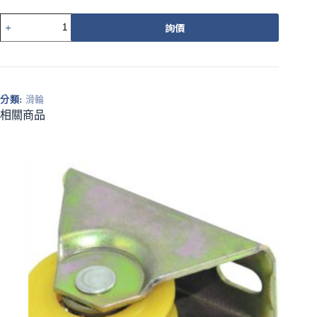
540-
詢價
1APZ
載
重
培
林
分類:
滑輪
調
相關商品
整
輪
橘
平
溝
數
量