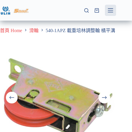
跳
至
購
主
物
要
車
首頁 Home
滑輪
540-1APZ 載重培林調整輪 橘平溝
內
容