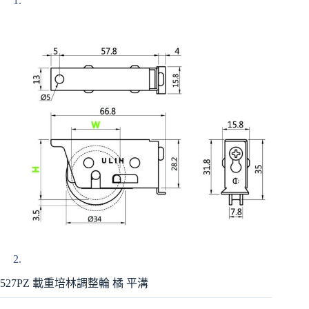
527PZ 載重培林調整輪 橘 平溝