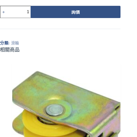
527PZ
詢價
載
重
培
林
調
分類:
滑輪
整
相關商品
輪
橘
平
溝
數
量