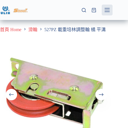
跳
至
購
主
物
要
車
首頁 Home
滑輪
527PZ 載重培林調整輪 橘 平溝
內
容