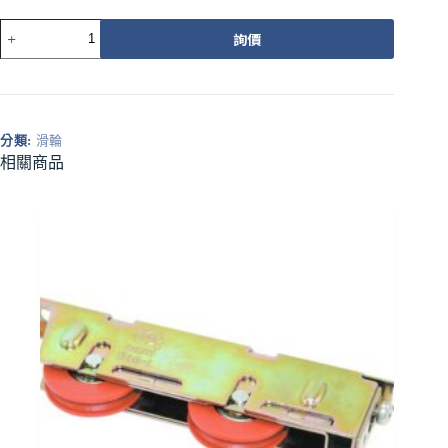
520
詢價
1200
型
培
林
輪
分類:
滑輪
（黃）
相關商品
有
腳
數
量