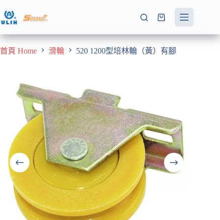
跳
至
購
主
物
要
車
首頁 Home
滑輪
520 1200型培林輪（黃）有腳
內
容