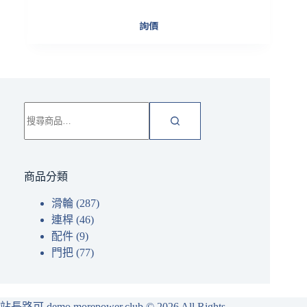
詢價
搜
尋
關
鍵
字:
商品分類
滑輪
(287)
連桿
(46)
配件
(9)
門把
(77)
站長路可 demo.morepower.club
© 2026 All Rights