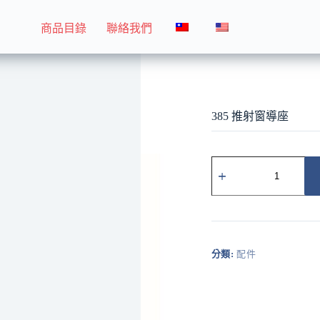
商品目錄
聯絡我們
385 推射窗導座
385 推射窗導座
385
推
射
窗
導
座
數
分類:
配件
量