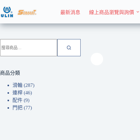
跳
至
最新消息
線上商品瀏覽與詢價
主
要
內
首頁 Home
配件
容
搜
尋
關
鍵
字:
商品分類
滑輪
(287)
連桿
(46)
配件
(9)
門把
(77)