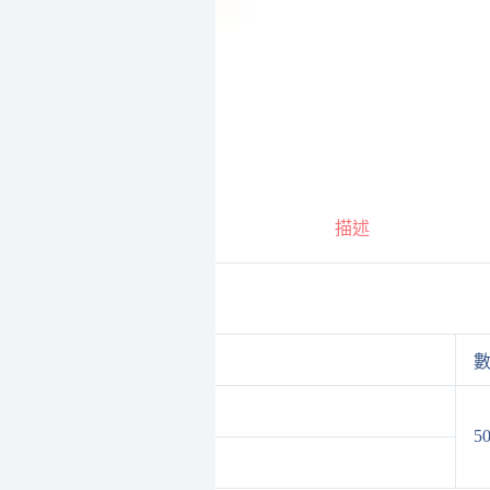
描述
品名規格
數
推射窗導座 藍色
5
推射窗導座 香檳色