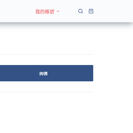
我的帳號
購
物
車
詢價