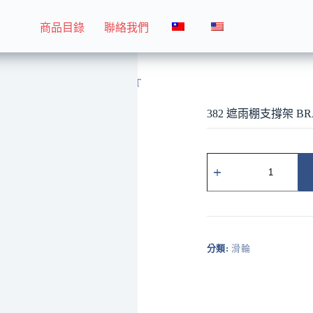
商品目錄
聯絡我們
382 遮雨棚支撐架 BRACKET
382 遮雨棚支撐架 BR
382
遮
雨
棚
支
撐
架
分類:
滑輪
BRACKET
數
量