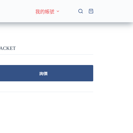
我的帳號
購
物
車
ACKET
詢價