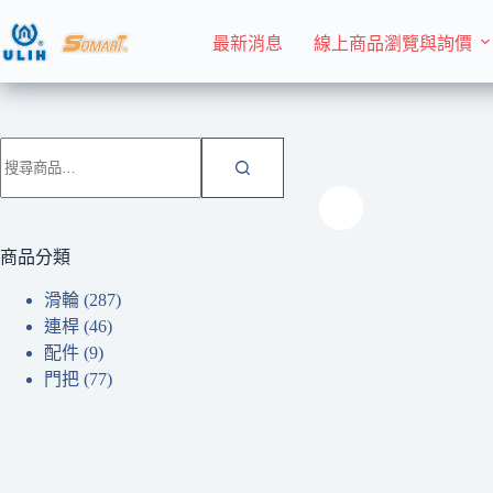
跳
至
最新消息
線上商品瀏覽與詢價
主
要
內
首頁 Home
滑輪
容
搜
尋
關
鍵
字:
商品分類
滑輪
(287)
連桿
(46)
配件
(9)
門把
(77)