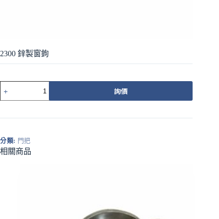
2300 鋅製窗鉤
2300
詢價
鋅
製
窗
鉤
數
分類:
門把
量
相關商品