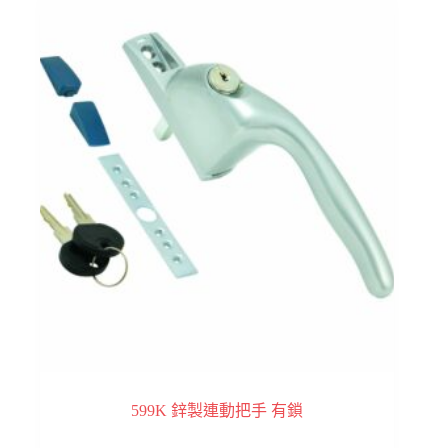
599K 鋅製連動把手 有鎖