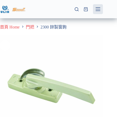
跳
至
購
主
物
要
車
首頁 Home
門把
2300 鋅製窗鉤
內
容