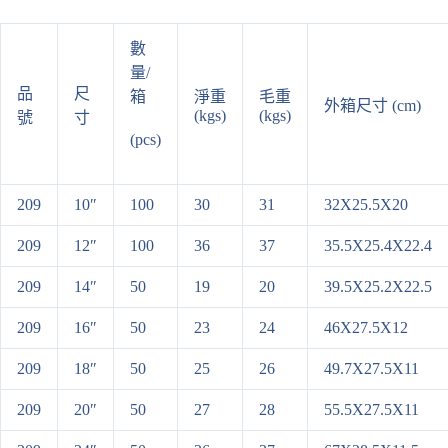
用
特
殊
數
鬆)
量/
數
品
尺
箱
淨重
毛重
外箱尺寸 (cm)
量
(kgs)
(kgs)
號
寸
(pcs)
209
10″
100
30
31
32X25.5X20
209
12″
100
36
37
35.5X25.4X22.4
209
14″
50
19
20
39.5X25.2X22.5
209
16″
50
23
24
46X27.5X12
209
18″
50
25
26
49.7X27.5X11
209
20″
50
27
28
55.5X27.5X11