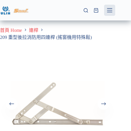
跳
至
購
主
物
要
車
首頁 Home
連桿
內
209 重型後拉消防用四連桿 (搖窗機用特殊鬆)
容