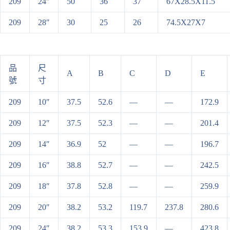
209
24″
50
36
37
67X28.5X11.5
209
28″
30
25
26
74.5X27X7
品
尺
A
B
C
D
E
號
寸
209
10″
37.5
52.6
—
—
172.9
209
12″
37.5
52.3
—
—
201.4
209
14″
36.9
52
—
—
196.7
209
16″
38.8
52.7
—
—
242.5
209
18″
37.8
52.8
—
—
259.9
209
20″
38.2
53.2
119.7
237.8
280.6
209
24″
38.2
53.3
153.9
—
423.8