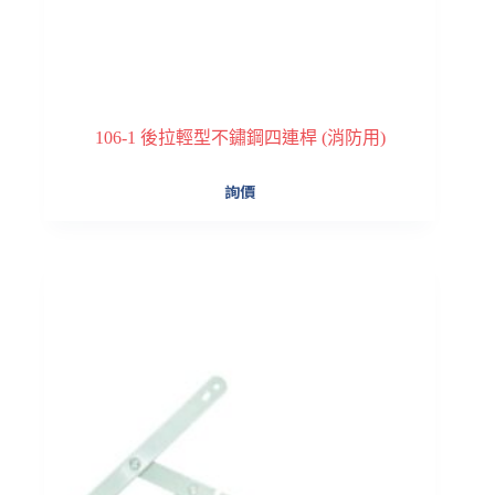
106-1 後拉輕型不鏽鋼四連桿 (消防用)
此
詢價
產
品
有
多
種
款
式。
可
在
產
品