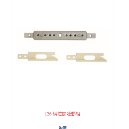
126 橫拉開連動組
詢價