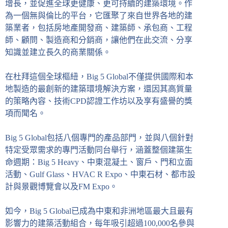
增長，並促進全球更健康、更可持續的建築環境。作
為一個無與倫比的平台，它匯聚了來自世界各地的建
築業者，包括房地產開發商、建築師、承包商、工程
師、顧問、製造商和分銷商，讓他們在此交流、分享
知識並建立長久的商業關係。
在杜拜這個全球樞紐，Big 5 Global不僅提供國際和本
地製造的最創新的建築環境解決方案，還因其高質量
的策略內容、技術CPD認證工作坊以及享有盛譽的獎
項而聞名。
Big 5 Global包括八個專門的產品部門，並與八個針對
特定受眾需求的專門活動同台舉行，涵蓋整個建築生
命週期：Big 5 Heavy、中東混凝土、窗戶、門和立面
活動、Gulf Glass、HVAC R Expo、中東石材、都市設
計與景觀博覽會以及FM Expo。
如今，Big 5 Global已成為中東和非洲地區最大且最有
影響力的建築活動組合，每年吸引超過100,000名參與